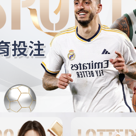
你體驗最初的情懷
n
選擇，宅神爺為各位玩家帶來各式遊戲，大量遊戲幣每天狂
以體驗到前所未有樂趣
n
上博弈遊戲無疑是緩解壓力，減輕煩惱的最有效的方式之一
正的台灣運彩體驗