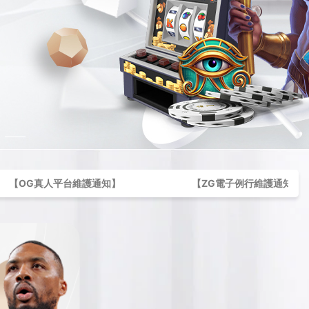
城
運動分析
運動彩券
鳳梨娛樂城
近期文章
拒絕套路真誠相待，大老爺娛樂城
客服用大白話為您解惑
專屬回饋拿不完，大老爺娛樂城儲
值打造小資金的大傳奇
大老爺體驗金無使用限制，全遊戲
暢玩贏獎金
領大老爺娛樂城流水體驗金新手快
速刷流水赢獎金
效率至上口碑第一，大老爺娛樂城
客服贏得百萬玩家讚譽
近期留言