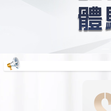
大老爺娛樂城客服
大老爺娛樂城流
至
主
2021 年 3 月
每月彙整:
要
選擇運動彩券讓您親身
內
發佈日期:
2021 年 3 月 24 日
，
作者:
admi
容
想體驗火爆的遊戲？運動彩券是
…
閱讀全文
→
在
分類:
未分類
|
留言功能已關閉
〈選
擇
運
台灣彩券精美的遊戲畫
動
彩
發佈日期:
2021 年 3 月 24 日
，
作者:
admi
券
讓
台灣彩券作為一項風靡世界的遊
您
…
閱讀全文
→
親
身
在
分類:
未分類
|
留言功能已關閉