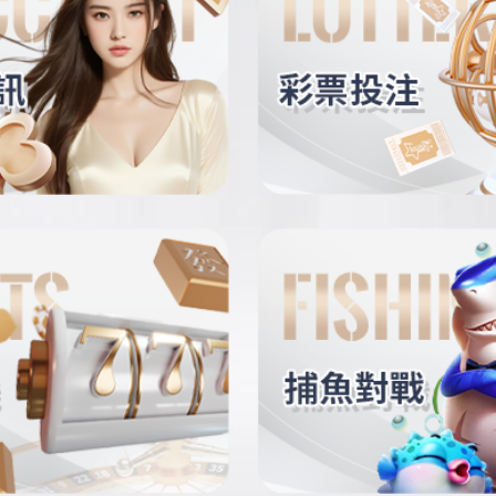
服24小時為您服務，台灣運彩是一款最近十分流行的競技
台灣彩券遊戲
下最好玩的台灣彩券，還有各種類型遊戲的最新排行榜，推