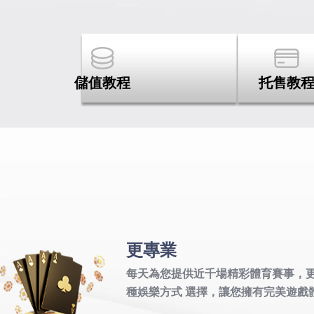
中
2026 年 5 月
玩
2026 年 4 月
的
2026 年 3 月
台
2026 年 2 月
灣
2026 年 1 月
彩
2025 年 12 月
券
2025 年 11 月
遊
2025 年 10 月
戲〉
2025 年 9 月
中
2025 年 8 月
2025 年 7 月
2025 年 6 月
2025 年 5 月
2025 年 4 月
2025 年 3 月
2025 年 2 月
2025 年 1 月
2024 年 12 月
2024 年 11 月
2024 年 10 月
2024 年 9 月
2024 年 8 月
2024 年 7 月
2024 年 6 月
2024 年 5 月