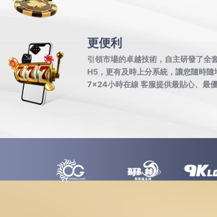
2024 年 4 月
2024 年 3 月
2024 年 2 月
2024 年 1 月
2023 年 12 月
2023 年 11 月
2023 年 10 月
2023 年 9 月
2023 年 8 月
2023 年 7 月
2023 年 5 月
2023 年 4 月
2023 年 3 月
2023 年 2 月
2023 年 1 月
2022 年 12 月
2022 年 11 月
2022 年 10 月
2022 年 9 月
2022 年 8 月
2022 年 7 月
2022 年 6 月
2022 年 5 月
2022 年 4 月
2022 年 3 月