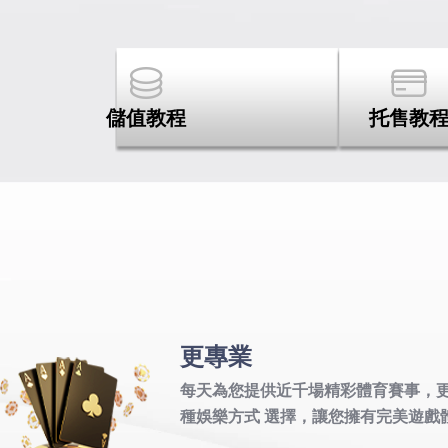
2024 年 8 月
2024 年 7 月
2024 年 6 月
2024 年 5 月
2024 年 4 月
2024 年 3 月
2024 年 2 月
2024 年 1 月
2023 年 12 月
2023 年 11 月
2023 年 10 月
2023 年 9 月
2023 年 8 月
2023 年 7 月
2023 年 5 月
2023 年 4 月
2023 年 3 月
2023 年 2 月
2023 年 1 月
2022 年 12 月
2022 年 11 月
2022 年 10 月
2022 年 9 月
2022 年 8 月
2022 年 7 月