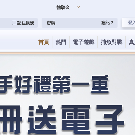
加盟平台
城
台灣彩券
台灣運彩
大福娛樂城
大老爺出金速度
大老爺娛樂