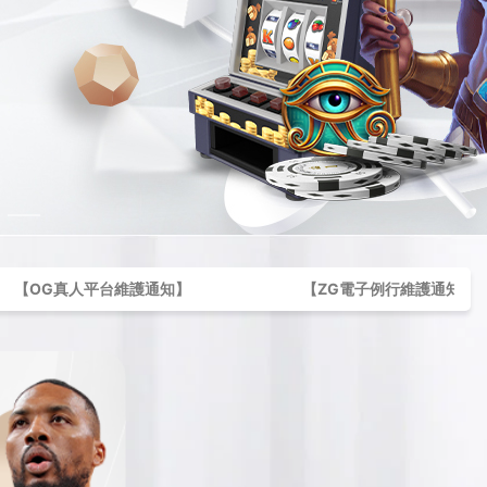
城
運動分析
運動彩券
鳳梨娛樂城
近期文章
嚴格把關每一道流程，大老爺娛樂
城客服是您最放心的帳戶管家
大老爺娛樂城流水體驗金護航休閒
刷流水兩不誤
拒絕套路真誠相待，大老爺娛樂城
客服用大白話為您解惑
專屬回饋拿不完，大老爺娛樂城儲
值打造小資金的大傳奇
大老爺體驗金無使用限制，全遊戲
暢玩贏獎金
近期留言