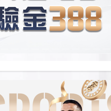
水
大老爺娛樂城詐騙
大老爺評價
大老爺體驗金
宅神爺
財神娛樂
家在活潑生動的投注介面，享受最公正的娛樂
n
提供快速又穩定的遊戲項目，開發最新的商業智慧及數據採
平的機率，讓玩家安心享受多元化的娛樂
n
，運用十年以上的技術與經驗，提供一個遊戲豐富、安全穩