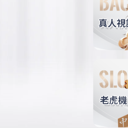
玩
彙整
城
娛
家
2026 年 8 月
高
樂〉
有
2026 年 7 月
品
中
最
2026 年 6 月
質
現
2026 年 5 月
的
實
2026 年 4 月
娛
的
2026 年 3 月
樂
遊
2026 年 2 月
體
戲
2026 年 1 月
驗，
體
2025 年 12 月
讓
驗〉
2025 年 11 月
玩
中
2025 年 10 月
家
2025 年 9 月
身
2025 年 8 月
臨
2025 年 7 月
其
2025 年 6 月
境
2025 年 5 月
的
2025 年 4 月
遊
2025 年 3 月
戲〉
2025 年 2 月
中
2025 年 1 月
2024 年 12 月
2024 年 11 月
2024 年 10 月
2024 年 9 月