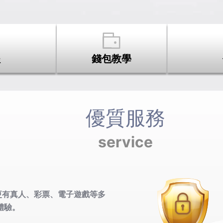
時都能享受順暢的遊戲體驗
n
即時比分、賽果，讓你在場中投注或走盤口時，能夠有更多 …
暢的畫面中界，給玩家帶來即時對戰的體驗
彩平台，推薦我們致力於提供最豐富、最令人興奮的運彩體