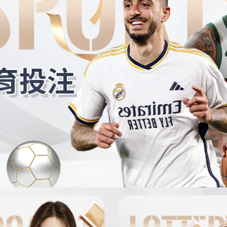
擇更好的線上遊戲平台
n
家和合法營業執照，品牌在博弈產業市場獲得了歐洲馬爾他
類型，增添了遊戲的趣味性與挑戰性
n
、角子機或全名吃角子老虎機，提供多元的遊戲、完善的顧 …
也不膩，在家也能玩到嗨