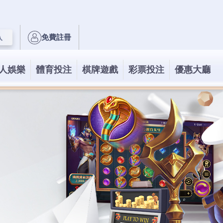
大老爺娛樂城客服加盟平台為您提供最專
業的購彩平台讓你買彩券更方便，我們的
jy娛樂城、tu娛樂城、jc娛樂城、大老爺娛
樂城、鳳梨娛樂城有體育、電競、真人、
彩票、棋牌遊戲應有盡有，大老爺運動分
析更有4K畫質無延遲直播，運動彩券讓您
擁有完美遊戲體驗。
大老爺娛樂城
大老爺娛樂城儲值