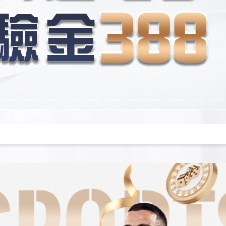
水
大老爺娛樂城詐騙
大老爺評價
大老爺體驗金
宅神爺
財神娛樂
娛樂選擇與更安全的遊戲環境
n
有註冊金1688、及首存100%回饋，且每一年必 …
閱讀全
最方便，誠摯邀請您的蒞臨
n
樂真人荷官都是有透過一年以上專業培訓過，在嚴格篩選的