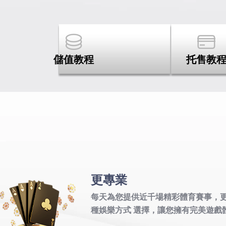
2024 年 8 月
2024 年 7 月
2024 年 6 月
2024 年 5 月
2024 年 4 月
2024 年 3 月
2024 年 2 月
2024 年 1 月
2023 年 12 月
2023 年 11 月
2023 年 10 月
2023 年 9 月
2023 年 8 月
2023 年 7 月
2023 年 5 月
2023 年 4 月
2023 年 3 月
2023 年 2 月
2023 年 1 月
2022 年 12 月
2022 年 11 月
2022 年 10 月
2022 年 9 月
2022 年 8 月
2022 年 7 月