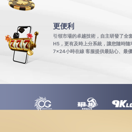
2022 年 6 月
2022 年 5 月
2022 年 4 月
2022 年 3 月
2022 年 2 月
2022 年 1 月
2021 年 12 月
2021 年 11 月
2021 年 10 月
2021 年 9 月
2021 年 8 月
2021 年 7 月
2021 年 6 月
2021 年 5 月
2021 年 4 月
2021 年 3 月
2021 年 2 月
分類
大老爺出金速度
大老爺娛樂城儲值
大老爺娛樂城客服
大老爺娛樂城流水
大老爺娛樂城詐騙
大老爺評價