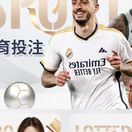
你忘卻時間
樂服務為出發點，致力於打造全球第一中文遊戲娛樂平台！
樂的新選擇
爺娛樂遊戲為你提供釋放自己的遊戲，大老爺娛樂是你放鬆