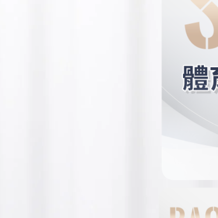
遊
〈充
戲
值
體
提
驗，
財神娛樂舒緩的音樂讓
現
同
實
發佈日期:
2021 年 7 月 9 日
，
作者:
admin
時
現
更
秒
財神娛樂以客戶提供高品質的娛
有
速，
非
…
閱讀全文
→
豪
常
神
在
齊
分類:
未分類
|
留言功能已關閉
娛
〈財
全
樂
神
的
城
娛
玩
獲
大老爺娛樂是你放鬆娛
樂
法
得
舒
想
發佈日期:
2021 年 7 月 9 日
，
作者:
admin
百
緩
玩
萬
的
就
當代年輕人的生活壓力大，大老
遊
音
玩〉
戲
…
閱讀全文
→
樂
中
玩
讓
家
在
分類:
大老爺娛樂城客服
|
留言功能已關閉
你
的
〈大
忘
好
老
卻
評
爺
時
連
娛