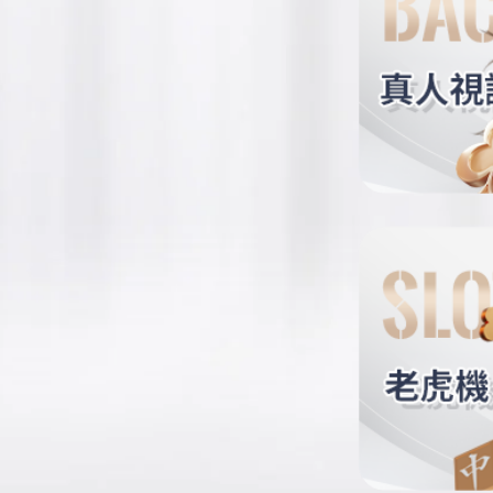
間〉
彙整
連〉
樂
中
2026 年 8 月
中
是
2026 年 7 月
你
2026 年 6 月
放
2026 年 5 月
鬆
2026 年 4 月
娛
2026 年 3 月
樂
2026 年 2 月
的
2026 年 1 月
新
2025 年 12 月
選
2025 年 11 月
擇〉
2025 年 10 月
中
2025 年 9 月
2025 年 8 月
2025 年 7 月
2025 年 6 月
2025 年 5 月
2025 年 4 月
2025 年 3 月
2025 年 2 月
2025 年 1 月
2024 年 12 月
2024 年 11 月
2024 年 10 月
2024 年 9 月