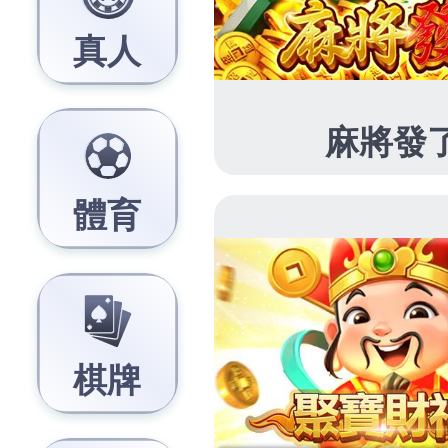
2025 年 10 月
戲
2025 年 9 月
體
2025 年 8 月
驗〉
2025 年 7 月
中
2025 年 6 月
2025 年 5 月
2025 年 4 月
2025 年 3 月
2025 年 2 月
2025 年 1 月
2024 年 12 月
2024 年 11 月
2024 年 10 月
2024 年 9 月
2024 年 8 月
2024 年 7 月
2024 年 6 月
2024 年 5 月
2024 年 4 月
2024 年 3 月
2024 年 2 月
2024 年 1 月
2023 年 12 月