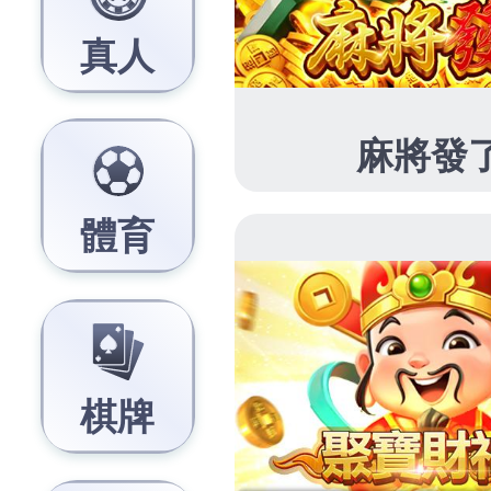
台灣運彩陪伴千萬玩家的休閒時
未
樂
你
有
的超凡娛樂體驗
城
舒
的
多
心
發佈日期:
2022 年 5 月 20 日
，
作者:
admin
網
樣
的
絡
的
體
台灣運彩加盟平台擁有最刺激的真人
刺
挑
驗〉
時為您提供專業、貼心的VIP服 …
激
戰
中
新
玩
感
在
分類:
大老爺娛樂城詐騙
|
留言功能已關閉
法
受〉
〈台
可
中
灣
以
運
在
財神娛樂能夠給你前所未有的體
彩
遊
的享受
陪
戲
伴
之
發佈日期:
2022 年 5 月 12 日
，
作者:
admin
千
中
萬
給
財神娛樂致力於提供最好的真人線
玩
玩
臨的玩家都能玩得盡興，同時為您提
家
家
的
帶
在
分類:
大老爺娛樂城儲值
|
留言功能已關閉
休
來
〈財
閒
全
神