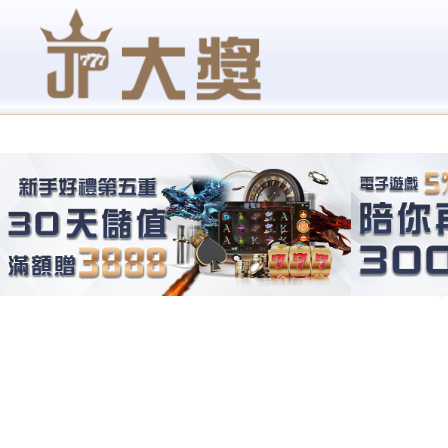
大老爺娛樂城客服加盟平台
跳
首
jc娛樂
jy娛樂
tu娛樂
台灣彩
台灣運