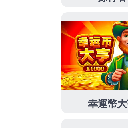
評
遊
價
戲
發佈日期:
2026 年 3 月 6 日
，
作者:
admin
遊
成
大老爺體驗金始終以誠信為本，用
戲
為
種
學
賴的在線娛樂平台！平台擁有正規合
類
習
豐
工
在
分類:
大老爺體驗金
|
留言功能已關閉
富
作
〈大
多
後
老
元，
的
爺
收
消
體
彙整
穫
遣〉
驗
2026 年 8 月
滿
中
金
2026 年 7 月
滿
為
2026 年 6 月
歡
你
2026 年 5 月
樂
帶
2026 年 4 月
與
來
2026 年 3 月
驚
無
2026 年 2 月
喜〉
與
2026 年 1 月
中
倫
2025 年 12 月
比
2025 年 11 月
的
2025 年 10 月