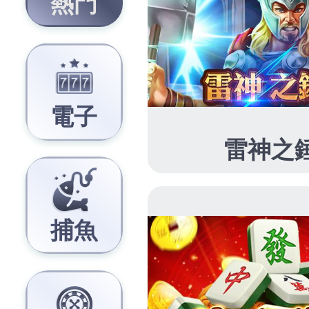
大
發佈日期:
2026 年 3 月 26 日
，
作者:
admin
老
在大老爺評價，電子遊戲不再只是
爺
評
包的捷徑，我們引進全球最受歡迎的
價
是
在
分類:
大老爺評價
|
留言功能已關閉
您
〈大
的
老
資
爺
大老爺評價讓您無需擔心資金安
金
評
安
遊戲樂趣
價
全
是
守
發佈日期:
2026 年 3 月 19 日
，
作者:
admin
電
護
子
大老爺評價打造7×24小時不間斷
神〉
爆
中
都能隨時開啟暢玩模式，平台伺 …
分
王，
在
分類:
大老爺評價
|
留言功能已關閉
小
〈大
火
老
耗
爺
爆
大老爺評價讓玩家安心暢玩，收
評
出
價