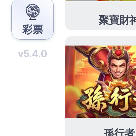
作後的消遣
城
發佈日期:
2026 年 3 月 13 日
，
作者:
admin
客
服
大老爺評價是備受玩家關注和喜愛
在
台，以專注高端用戶，精細團隊運營
遊
戲
在
分類:
大老爺評價
|
留言功能已關閉
中
〈大
玩
老
家
爺
們
大老爺評價遊戲種類豐富多元，
評
可
喜
價
以
讓
體
發佈日期:
2026 年 3 月 6 日
，
作者:
admin
趣
驗
味
到
大老爺評價匯集了業界優質遊戲資
的
前
創新，從休閒益智到刺激競技，應有
娛
所
樂
未
在
分類:
大老爺評價
|
留言功能已關閉
節
有
〈大
目
樂
老
活
趣〉
爺
動
中
大老爺體驗金為你帶來無與倫比