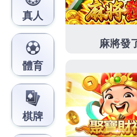
大
發佈日期:
2026 年 3 月 19 日
，
作者:
admin
讓
驚
大老爺評價立低倍率休閒場，專為
您
喜〉
無
中
的玩家打造，低投入高體驗，無任何
需
擔
在
分類:
大老爺評價
|
留言功能已關閉
心
〈大
資
老
金
爺
大老爺娛樂城客服在遊戲中玩家
安
評
全
未有樂趣
價
問
讓
題，
發佈日期:
2026 年 3 月 13 日
，
作者:
admin
玩
專
家
大老爺娛樂城客服為用戶提供超安
心
安
享
擁有更好的享受與樂趣，可靠的娛樂
心
受
暢
遊
在
分類:
大老爺娛樂城客服
|
留言功能已關閉
玩，
戲
〈大
收
樂
老
穫
趣〉
爺
無
大老爺評價讓趣味的娛樂節目活
中
娛
憂〉
樂
中