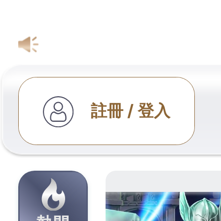
至
頁
城
城
城
券
彩
主
大老爺娛樂城
大老爺娛樂城
大老爺娛樂城
大老
要
客服
流水
詐騙
價
內
←
大老爺體驗金為你帶來無與倫比的在線娛樂體驗
大老爺評價
容
大老爺評價遊戲種類豐富多元，
喜
發佈日期:
2026 年 3 月 6 日
，
作者:
admin
大老爺評價
匯集了業界優質遊戲資
創新，從休閒益智到刺激競技，應
海量人氣遊戲，從經典棋牌到創新
有，不論你是休閒玩家還是資深好
項目。平台採用頂級加密技術，保