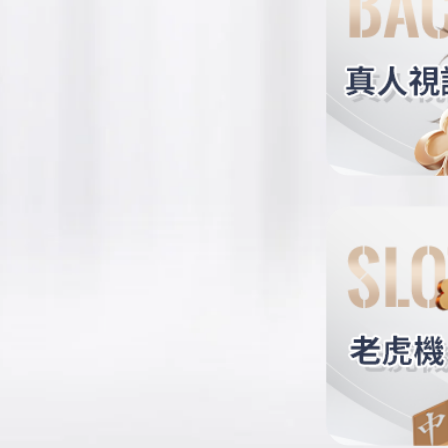
2024 年 10 月
2024 年 9 月
2024 年 8 月
2024 年 7 月
2024 年 6 月
2024 年 5 月
2024 年 4 月
2024 年 3 月
2024 年 2 月
2024 年 1 月
2023 年 12 月
2023 年 11 月
2023 年 10 月
2023 年 9 月
2023 年 8 月
2023 年 7 月
2023 年 5 月
2023 年 4 月
2023 年 3 月
2023 年 2 月
2023 年 1 月
2022 年 12 月
2022 年 11 月
2022 年 10 月
2022 年 9 月