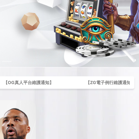
城
運動分析
運動彩券
鳳梨娛樂城
近期文章
嚴格把關每一道流程，大老爺娛樂
城客服是您最放心的帳戶管家
大老爺娛樂城流水體驗金護航休閒
刷流水兩不誤
拒絕套路真誠相待，大老爺娛樂城
客服用大白話為您解惑
專屬回饋拿不完，大老爺娛樂城儲
值打造小資金的大傳奇
大老爺體驗金無使用限制，全遊戲
暢玩贏獎金
近期留言