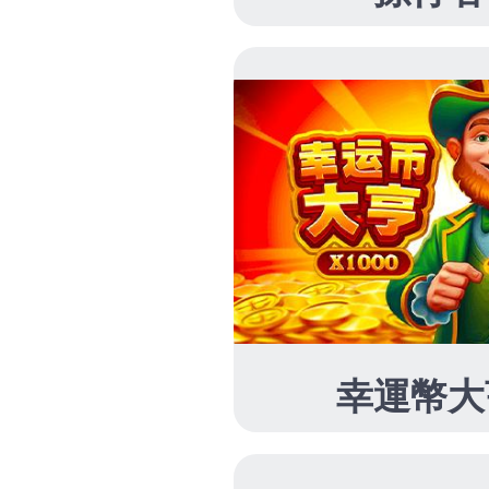
2022 年 1 月
2021 年 12 月
2021 年 11 月
2021 年 10 月
2021 年 9 月
2021 年 8 月
2021 年 7 月
2021 年 6 月
2021 年 5 月
2021 年 4 月
2021 年 3 月
2021 年 2 月
分類
大老爺出金速度
大老爺娛樂城儲值
大老爺娛樂城客服
大老爺娛樂城流水
大老爺娛樂城詐騙
大老爺評價
大老爺體驗金
未分類