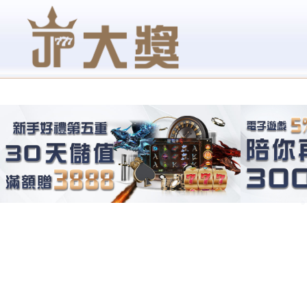
大老爺娛樂城客服加盟平台
跳
首
jc娛樂
jy娛樂
tu娛樂
台灣彩
台灣運