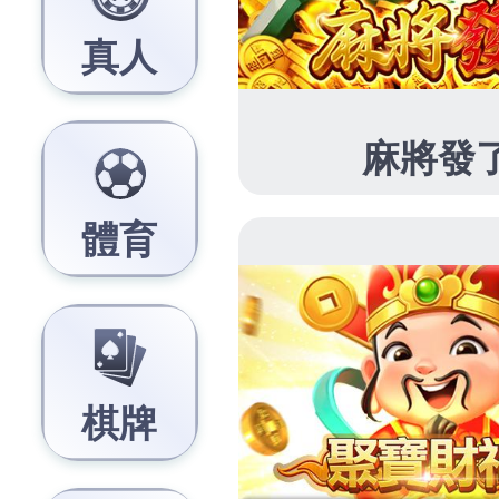
2025 年 11 月
2025 年 10 月
2025 年 9 月
2025 年 8 月
2025 年 7 月
2025 年 6 月
2025 年 5 月
2025 年 4 月
2025 年 3 月
2025 年 2 月
2025 年 1 月
2024 年 12 月
2024 年 11 月
2024 年 10 月
2024 年 9 月
2024 年 8 月
2024 年 7 月
2024 年 6 月
2024 年 5 月
2024 年 4 月
2024 年 3 月
2024 年 2 月