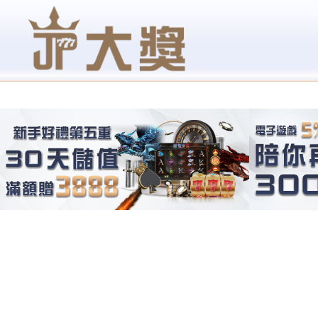
大老爺娛樂城客服加盟平台
跳
首
jc娛樂
jy娛樂
tu娛樂
台灣彩
台灣運