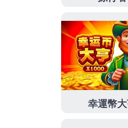
2022 年 1 月
2021 年 12 月
2021 年 11 月
2021 年 10 月
2021 年 9 月
2021 年 8 月
2021 年 7 月
2021 年 6 月
2021 年 5 月
2021 年 4 月
2021 年 3 月
2021 年 2 月
分類
大老爺出金速度
大老爺娛樂城儲值
大老爺娛樂城客服
大老爺娛樂城流水
大老爺娛樂城詐騙
大老爺評價
大老爺體驗金
未分類