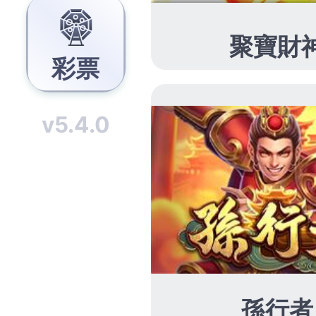
2023 年 7 月
2023 年 5 月
2023 年 4 月
2023 年 3 月
2023 年 2 月
2023 年 1 月
2022 年 12 月
2022 年 11 月
2022 年 10 月
2022 年 9 月
2022 年 8 月
2022 年 7 月
2022 年 6 月
2022 年 5 月
2022 年 4 月
2022 年 3 月
2022 年 2 月
2022 年 1 月
2021 年 12 月
2021 年 11 月
2021 年 10 月
2021 年 9 月
2021 年 8 月