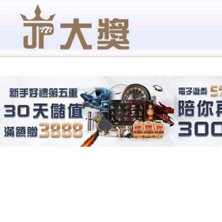
大老爺娛樂城客服加盟平台
跳
首
jc娛樂
jy娛樂
tu娛樂
台灣彩
台灣運