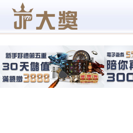
大老爺娛樂城客服加盟平台
跳
首
jc娛樂
jy娛樂
tu娛樂
台灣彩
台灣運