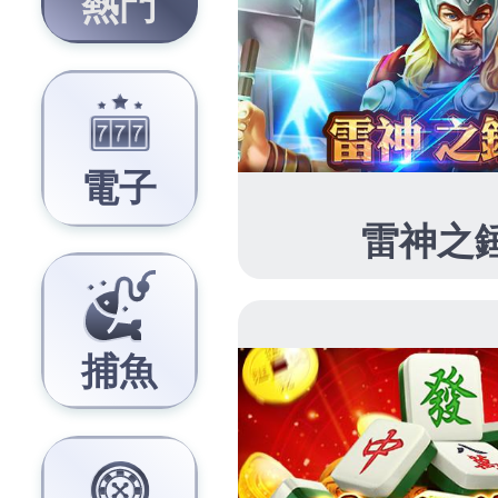
分類:
大老爺娛樂城客服
。這篇內容的
永久連結
。
←
豪神娛樂城帶領玩家進入遊戲的新境界，絕對讓
豪神娛樂城
你愛不釋手
彙整
2026 年 8 月
2026 年 7 月
2026 年 6 月
2026 年 5 月
2026 年 4 月
2026 年 3 月
2026 年 2 月
2026 年 1 月
2025 年 12 月
2025 年 11 月
2025 年 10 月
2025 年 9 月
2025 年 8 月