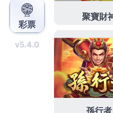
2023 年 8 月
2023 年 7 月
2023 年 5 月
2023 年 4 月
2023 年 3 月
2023 年 2 月
2023 年 1 月
2022 年 12 月
2022 年 11 月
2022 年 10 月
2022 年 9 月
2022 年 8 月
2022 年 7 月
2022 年 6 月
2022 年 5 月
2022 年 4 月
2022 年 3 月
2022 年 2 月
2022 年 1 月
2021 年 12 月
2021 年 11 月
2021 年 10 月