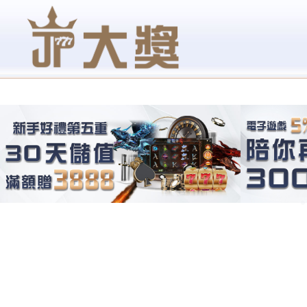
大老爺娛樂城客服加盟平台
跳
首
jc娛樂
jy娛樂
tu娛樂
台灣彩
台灣運