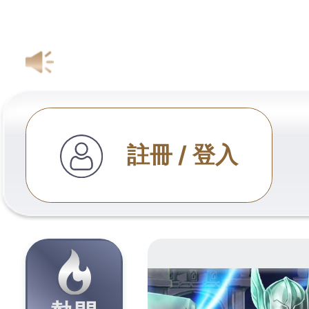
至
頁
城
城
城
券
彩
主
大老爺娛樂城
大老爺娛樂城
大老爺娛樂城
大老
要
客服
流水
詐騙
價
內
←
運動分析多樣的玩法，經典的對決讓你盡情遊戲
運動彩券為
容
運動彩券是一款非常刺激好玩的
發佈日期:
2021 年 2 月 23 日
，
作者:
admin
你還在朝九晚五的上班？
運動彩券
娛樂為一體的線上遊戲，也是現時
選擇，趣味的遊戲給你不同的遊戲
戰，運動彩券的畫面非常的精緻精
玩家輕鬆上手，享受精彩刺激的博
佳的遊戲體驗。