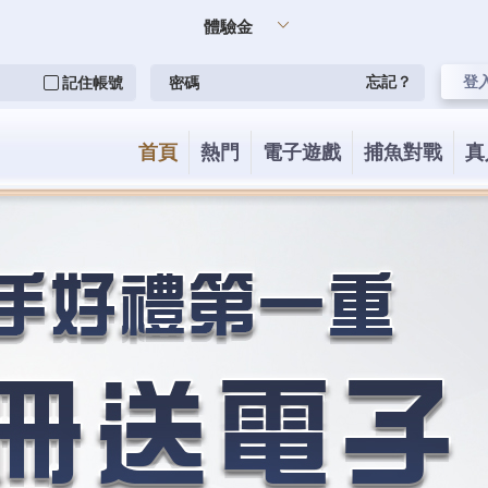
加盟平台
城
台灣彩券
台灣運彩
大福娛樂城
大老爺出金速度
大老爺娛樂