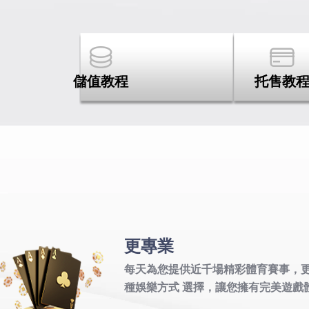
2022 年 6 月
2022 年 5 月
2022 年 4 月
2022 年 3 月
2022 年 2 月
2022 年 1 月
2021 年 12 月
2021 年 11 月
2021 年 10 月
2021 年 9 月
2021 年 8 月
2021 年 7 月
2021 年 6 月
2021 年 5 月
2021 年 4 月
2021 年 3 月
2021 年 2 月
分類
大老爺出金速度
大老爺娛樂城儲值
大老爺娛樂城客服
大老爺娛樂城流水
大老爺娛樂城詐騙
大老爺評價