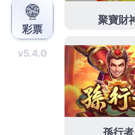
2023 年 8 月
2023 年 7 月
2023 年 5 月
2023 年 4 月
2023 年 3 月
2023 年 2 月
2023 年 1 月
2022 年 12 月
2022 年 11 月
2022 年 10 月
2022 年 9 月
2022 年 8 月
2022 年 7 月
2022 年 6 月
2022 年 5 月
2022 年 4 月
2022 年 3 月
2022 年 2 月
2022 年 1 月
2021 年 12 月
2021 年 11 月
2021 年 10 月