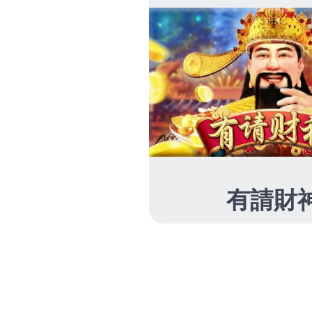
訂閱網站內容的資訊提供
訂閱留言的資訊提供
WordPress.org 台灣繁體中文
大老爺娛樂城客服加盟平台