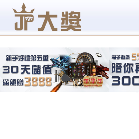
大老爺娛樂城客服加盟平台
跳
首
jc娛樂
jy娛樂
tu娛樂
台灣彩
台灣運