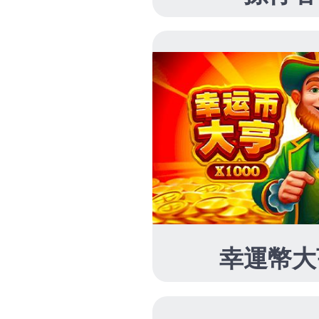
2021 年 10 月
2021 年 9 月
2021 年 8 月
2021 年 7 月
2021 年 6 月
2021 年 5 月
2021 年 4 月
2021 年 3 月
2021 年 2 月
分類
大老爺出金速度
大老爺娛樂城儲值
大老爺娛樂城客服
大老爺娛樂城流水
大老爺娛樂城詐騙
大老爺評價
大老爺體驗金
未分類
其他操作
登入