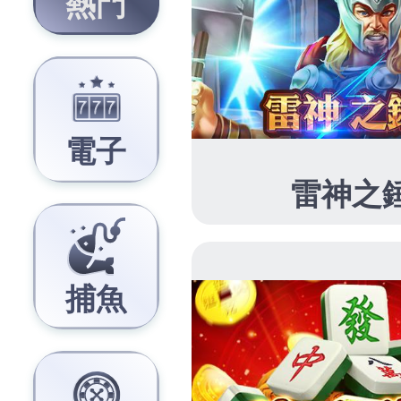
的遊戲選擇。
分類:
大老爺娛樂城詐騙
。這篇內容的
永久連結
。
←
財神娛樂為您提供最為滿意的亞洲娛樂遊戲，深
豪神娛樂城
受廣大娛樂精英的喜愛
彙整
2026 年 8 月
2026 年 7 月
2026 年 6 月
2026 年 5 月
2026 年 4 月
2026 年 3 月
2026 年 2 月
2026 年 1 月
2025 年 12 月
2025 年 11 月
2025 年 10 月
2025 年 9 月