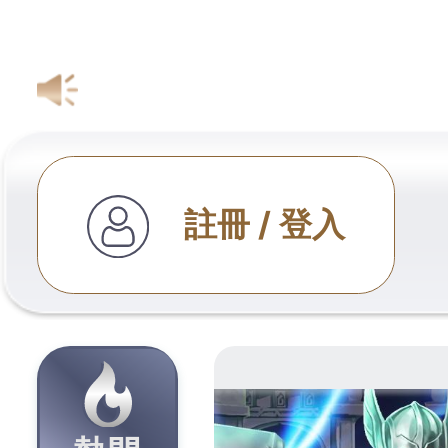
至
頁
城
城
城
券
彩
主
大老爺娛樂城
大老爺娛樂城
大老爺娛樂城
大老
要
客服
流水
詐騙
價
內
←
財神娛樂舒適的遊戲環境為玩家提供多元化的遊
台灣運彩加
容
戲互動與體驗
豪神娛樂城替玩家解決各種遊戲
盡情享受遊戲的樂趣
發佈日期:
2022 年 8 月 6 日
，
作者:
admin
豪神娛樂城
是一家線上娛樂平台，
訊、電子遊戲、彩票、電競等多種
的網路直播技術，帶給玩家親歷賭
彩票遊戲，是依官方賽果產生遊戲
玩家在活潑生動的投注介面，享受