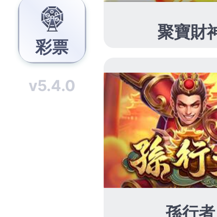
2023 年 8 月
2023 年 7 月
2023 年 5 月
2023 年 4 月
2023 年 3 月
2023 年 2 月
2023 年 1 月
2022 年 12 月
2022 年 11 月
2022 年 10 月
2022 年 9 月
2022 年 8 月
2022 年 7 月
2022 年 6 月
2022 年 5 月
2022 年 4 月
2022 年 3 月
2022 年 2 月
2022 年 1 月
2021 年 12 月
2021 年 11 月
2021 年 10 月