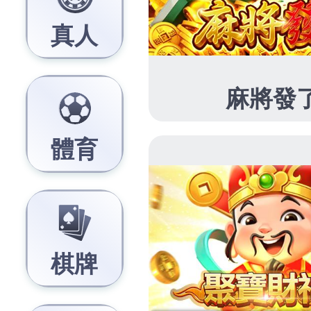
2025 年 7 月
2025 年 6 月
2025 年 5 月
2025 年 4 月
2025 年 3 月
2025 年 2 月
2025 年 1 月
2024 年 12 月
2024 年 11 月
2024 年 10 月
2024 年 9 月
2024 年 8 月
2024 年 7 月
2024 年 6 月
2024 年 5 月
2024 年 4 月
2024 年 3 月
2024 年 2 月
2024 年 1 月
2023 年 12 月
2023 年 11 月
2023 年 10 月
2023 年 9 月