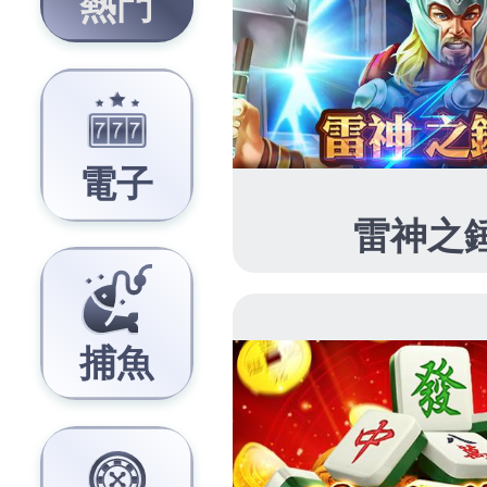
分類:
大老爺體驗金
。這篇內容的
永久連結
。
←
財神娛樂提供健康、快樂、綠色的網頁遊戲，隨
台灣運彩加
時隨時暢玩歡樂時光
彙整
2026 年 8 月
2026 年 7 月
2026 年 6 月
2026 年 5 月
2026 年 4 月
2026 年 3 月
2026 年 2 月
2026 年 1 月
2025 年 12 月
2025 年 11 月
2025 年 10 月
2025 年 9 月
2025 年 8 月