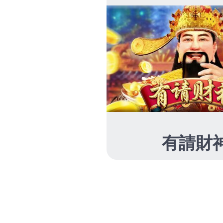
登入
訂閱網站內容的資訊提供
訂閱留言的資訊提供
WordPress.org 台灣繁體中文
大老爺娛樂城客服加盟平台