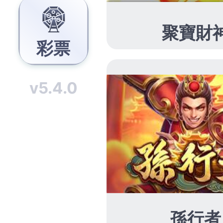
2023 年 11 月
2023 年 10 月
2023 年 9 月
2023 年 8 月
2023 年 7 月
2023 年 5 月
2023 年 4 月
2023 年 3 月
2023 年 2 月
2023 年 1 月
2022 年 12 月
2022 年 11 月
2022 年 10 月
2022 年 9 月
2022 年 8 月
2022 年 7 月
2022 年 6 月
2022 年 5 月
2022 年 4 月
2022 年 3 月
2022 年 2 月
2022 年 1 月