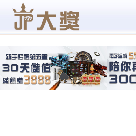
大老爺娛樂城客服加盟平台
跳
首
jc娛樂
jy娛樂
tu娛樂
台灣彩
台灣運