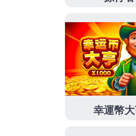
2021 年 12 月
2021 年 11 月
2021 年 10 月
2021 年 9 月
2021 年 8 月
2021 年 7 月
2021 年 6 月
2021 年 5 月
2021 年 4 月
2021 年 3 月
2021 年 2 月
分類
大老爺出金速度
大老爺娛樂城儲值
大老爺娛樂城客服
大老爺娛樂城流水
大老爺娛樂城詐騙
大老爺評價
大老爺體驗金
未分類
其他操作