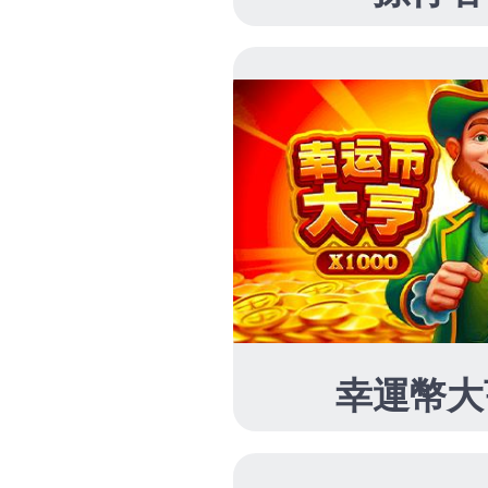
2021 年 10 月
2021 年 9 月
2021 年 8 月
2021 年 7 月
2021 年 6 月
2021 年 5 月
2021 年 4 月
2021 年 3 月
2021 年 2 月
分類
大老爺出金速度
大老爺娛樂城儲值
大老爺娛樂城客服
大老爺娛樂城流水
大老爺娛樂城詐騙
大老爺評價
大老爺體驗金
未分類
其他操作
登入