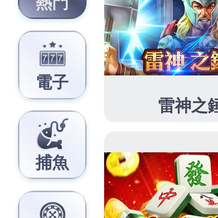
的信譽可靠，確保每一局遊戲結果
結果。
分類:
大老爺體驗金
。這篇內容的
永久連結
。
←
台灣運彩加盟平台走在時代尖端，給予玩家無與
財神娛樂為
倫比尊貴體驗
彙整
2026 年 8 月
2026 年 7 月
2026 年 6 月
2026 年 5 月
2026 年 4 月
2026 年 3 月
2026 年 2 月
2026 年 1 月
2025 年 12 月
2025 年 11 月