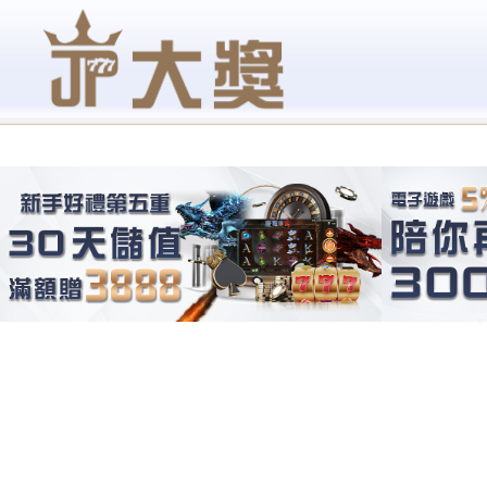
大老爺娛樂城客服加盟平台
跳
首
jc娛樂
jy娛樂
tu娛樂
台灣彩
台灣運