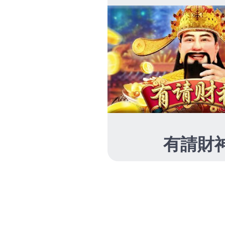
登入
訂閱網站內容的資訊提供
訂閱留言的資訊提供
WordPress.org 台灣繁體中文
大老爺娛樂城客服加盟平台