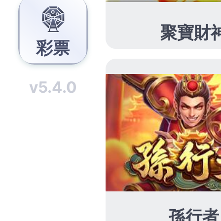
2023 年 11 月
2023 年 10 月
2023 年 9 月
2023 年 8 月
2023 年 7 月
2023 年 5 月
2023 年 4 月
2023 年 3 月
2023 年 2 月
2023 年 1 月
2022 年 12 月
2022 年 11 月
2022 年 10 月
2022 年 9 月
2022 年 8 月
2022 年 7 月
2022 年 6 月
2022 年 5 月
2022 年 4 月
2022 年 3 月
2022 年 2 月
2022 年 1 月