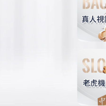
2024 年 7 月
2024 年 6 月
2024 年 5 月
2024 年 4 月
2024 年 3 月
2024 年 2 月
2024 年 1 月
2023 年 12 月
2023 年 11 月
2023 年 10 月
2023 年 9 月
2023 年 8 月
2023 年 7 月
2023 年 5 月
2023 年 4 月
2023 年 3 月
2023 年 2 月
2023 年 1 月
2022 年 12 月
2022 年 11 月
2022 年 10 月
2022 年 9 月
2022 年 8 月
2022 年 7 月
2022 年 6 月