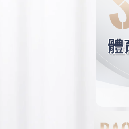
2026 年 7 月
2026 年 6 月
2026 年 5 月
2026 年 4 月
2026 年 3 月
2026 年 2 月
2026 年 1 月
2025 年 12 月
2025 年 11 月
2025 年 10 月
2025 年 9 月
2025 年 8 月
2025 年 7 月
2025 年 6 月
2025 年 5 月
2025 年 4 月
2025 年 3 月
2025 年 2 月
2025 年 1 月
2024 年 12 月
2024 年 11 月
2024 年 10 月
2024 年 9 月
2024 年 8 月