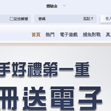
加盟平台
城
台灣彩券
台灣運彩
大福娛樂城
大老爺出金速度
大老爺娛樂