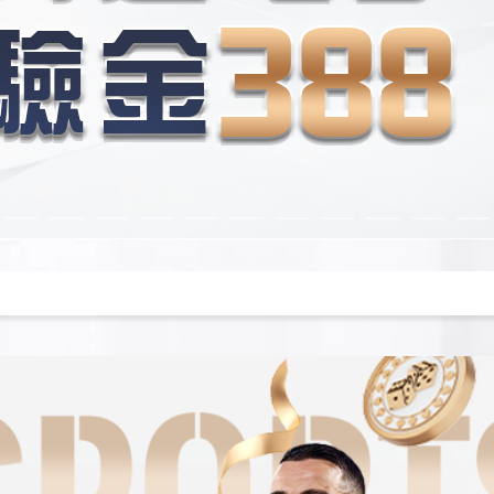
水
大老爺娛樂城詐騙
大老爺評價
大老爺體驗金
宅神爺
財神娛樂
樂城博弈體驗
jy娛樂城潜心打造精品遊戲，為玩家提供顛覆性的體驗
→
客戶提供最好的服務和體驗
娛樂城，提供運彩投注、百家樂遊戲、電子遊戲、老虎機遊
我們的遊戲和設施都操用最先進的技術和設備，確保客戶可
，財神娛樂的员工都接受過專業培訓，可以為客户提供最好
連結
。
樂城博弈體驗
jy娛樂城潜心打造精品遊戲，為玩家提供顛覆性的體驗
→