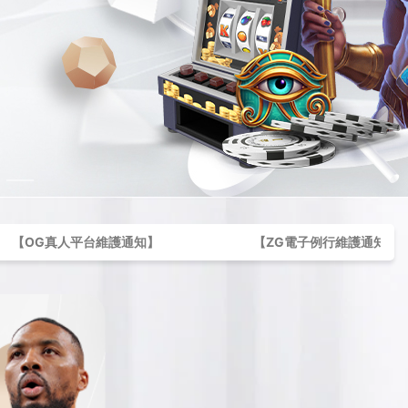
城
運動分析
運動彩券
鳳梨娛樂城
近期文章
嚴格把關每一道流程，大老爺娛樂
城客服是您最放心的帳戶管家
大老爺娛樂城流水體驗金護航休閒
刷流水兩不誤
拒絕套路真誠相待，大老爺娛樂城
客服用大白話為您解惑
專屬回饋拿不完，大老爺娛樂城儲
值打造小資金的大傳奇
大老爺體驗金無使用限制，全遊戲
暢玩贏獎金
近期留言