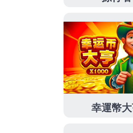
2021 年 7 月
2021 年 6 月
2021 年 5 月
2021 年 4 月
2021 年 3 月
2021 年 2 月
分類
大老爺出金速度
大老爺娛樂城儲值
大老爺娛樂城客服
大老爺娛樂城流水
大老爺娛樂城詐騙
大老爺評價
大老爺體驗金
未分類
其他操作
登入
訂閱網站內容的資訊提供
訂閱留言的資訊提供
WordPress.org 台灣繁體中文