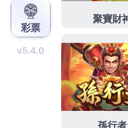
2023 年 7 月
2023 年 5 月
2023 年 4 月
2023 年 3 月
2023 年 2 月
2023 年 1 月
2022 年 12 月
2022 年 11 月
2022 年 10 月
2022 年 9 月
2022 年 8 月
2022 年 7 月
2022 年 6 月
2022 年 5 月
2022 年 4 月
2022 年 3 月
2022 年 2 月
2022 年 1 月
2021 年 12 月
2021 年 11 月
2021 年 10 月
2021 年 9 月
2021 年 8 月