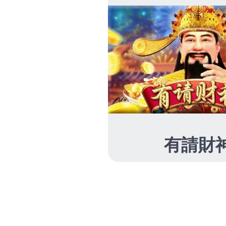
大老爺娛樂城客服加盟平台