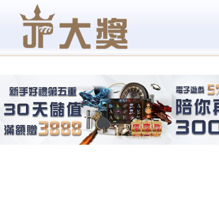
大老爺娛樂城客服加盟平台
跳
首
jc娛樂
jy娛樂
tu娛樂
台灣彩
台灣運