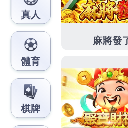
2025 年 8 月
2025 年 7 月
2025 年 6 月
2025 年 5 月
2025 年 4 月
2025 年 3 月
2025 年 2 月
2025 年 1 月
2024 年 12 月
2024 年 11 月
2024 年 10 月
2024 年 9 月
2024 年 8 月
2024 年 7 月
2024 年 6 月
2024 年 5 月
2024 年 4 月
2024 年 3 月
2024 年 2 月
2024 年 1 月
2023 年 12 月
2023 年 11 月