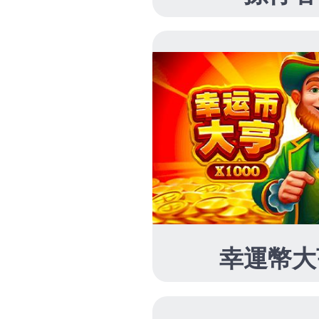
2021 年 12 月
2021 年 11 月
2021 年 10 月
2021 年 9 月
2021 年 8 月
2021 年 7 月
2021 年 6 月
2021 年 5 月
2021 年 4 月
2021 年 3 月
2021 年 2 月
分類
大老爺出金速度
大老爺娛樂城儲值
大老爺娛樂城客服
大老爺娛樂城流水
大老爺娛樂城詐騙
大老爺評價
大老爺體驗金
未分類
其他操作