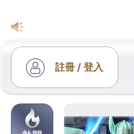
至
頁
城
城
城
券
彩
主
大老爺娛樂城
大老爺娛樂城
大老爺娛樂城
大老
要
客服
流水
詐騙
價
內
←
jc娛樂城讓玩家安心享受多元的娛樂性遊戲
jc娛樂城致
容
大老爺娛樂城的多樣性可以滿足
好，讓他們不會感到無聊或煩膩
發佈日期:
2024 年 3 月 23 日
，
作者:
admin
大老爺娛樂城
不論您喜愛電子老虎機
還是運彩，這裡都能滿足您的需求
城遊戲愛好者打造一個獨一無二的
人娛樂、棋牌遊戲、電競遊戲、彩
多種熱門遊戲，每月會員專屬日玩越