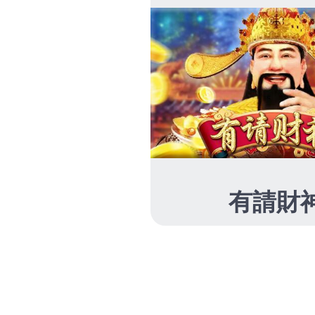
登入
訂閱網站內容的資訊提供
訂閱留言的資訊提供
WordPress.org 台灣繁體中文
大老爺娛樂城客服加盟平台