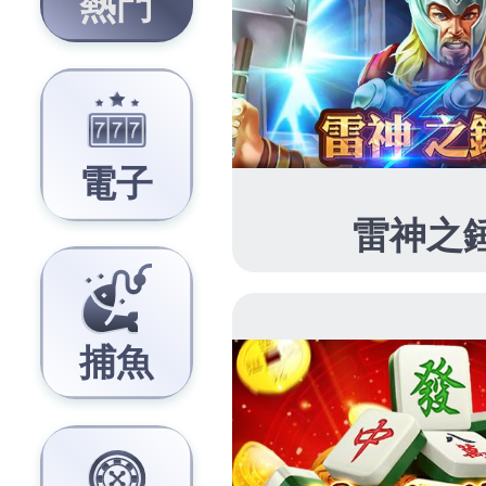
金免擔心，全台超過50萬會員註冊
玩隨便賺。
分類:
大老爺娛樂城客服
。這篇內容的
永久連結
。
←
jc娛樂城讓玩家安心享受多元的娛樂性遊戲
jc娛樂城致
彙整
2026 年 8 月
2026 年 7 月
2026 年 6 月
2026 年 5 月
2026 年 4 月
2026 年 3 月
2026 年 2 月
2026 年 1 月
2025 年 12 月
2025 年 11 月