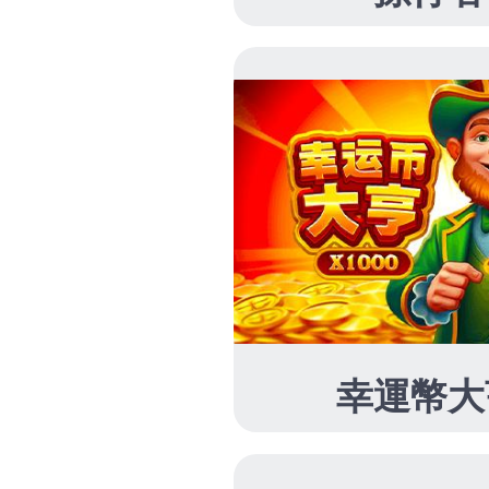
2022 年 1 月
2021 年 12 月
2021 年 11 月
2021 年 10 月
2021 年 9 月
2021 年 8 月
2021 年 7 月
2021 年 6 月
2021 年 5 月
2021 年 4 月
2021 年 3 月
2021 年 2 月
分類
大老爺出金速度
大老爺娛樂城儲值
大老爺娛樂城客服
大老爺娛樂城流水
大老爺娛樂城詐騙
大老爺評價
大老爺體驗金
未分類