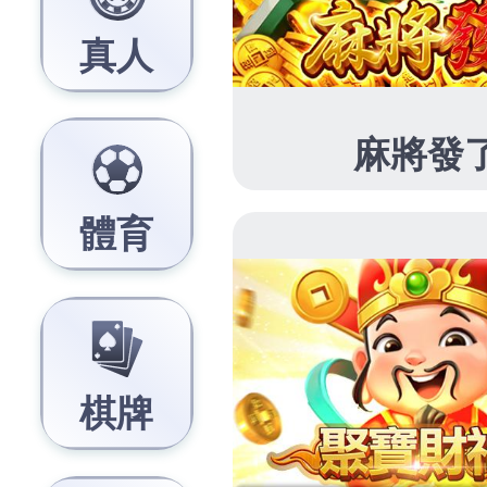
2025 年 11 月
2025 年 10 月
2025 年 9 月
2025 年 8 月
2025 年 7 月
2025 年 6 月
2025 年 5 月
2025 年 4 月
2025 年 3 月
2025 年 2 月
2025 年 1 月
2024 年 12 月
2024 年 11 月
2024 年 10 月
2024 年 9 月
2024 年 8 月
2024 年 7 月
2024 年 6 月
2024 年 5 月
2024 年 4 月
2024 年 3 月
2024 年 2 月