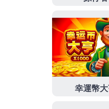
2022 年 1 月
2021 年 12 月
2021 年 11 月
2021 年 10 月
2021 年 9 月
2021 年 8 月
2021 年 7 月
2021 年 6 月
2021 年 5 月
2021 年 4 月
2021 年 3 月
2021 年 2 月
分類
大老爺出金速度
大老爺娛樂城儲值
大老爺娛樂城客服
大老爺娛樂城流水
大老爺娛樂城詐騙
大老爺評價
大老爺體驗金
未分類