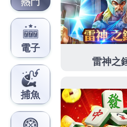
讓弈樂成為首屈一指的國際知名線上
安全始於瞭解開發人員如何收集和
隱私和安全實踐可能因您的使用、
發人員提供了此資訊，並可能隨著
新。
分類:
大老爺娛樂城流水
。這篇內容的
永久連結
。
←
jc娛樂城提升您的遊戲樂趣和收益潛力
jc娛
彙整
2026 年 8 月
2026 年 7 月
2026 年 6 月
2026 年 5 月
2026 年 4 月
2026 年 3 月
2026 年 2 月
2026 年 1 月