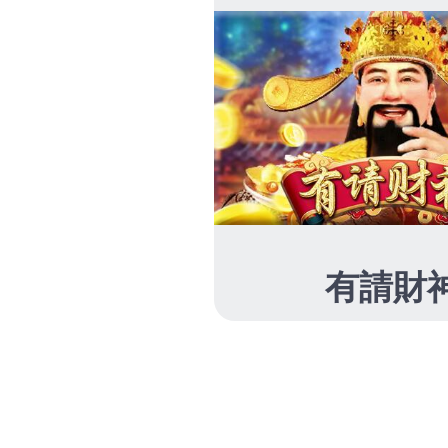
未分類
其他操作
登入
訂閱網站內容的資訊提供
訂閱留言的資訊提供
WordPress.org 台灣繁體中文
大老爺娛樂城客服加盟平台