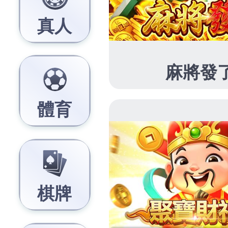
2025 年 12 月
2025 年 11 月
2025 年 10 月
2025 年 9 月
2025 年 8 月
2025 年 7 月
2025 年 6 月
2025 年 5 月
2025 年 4 月
2025 年 3 月
2025 年 2 月
2025 年 1 月
2024 年 12 月
2024 年 11 月
2024 年 10 月
2024 年 9 月
2024 年 8 月
2024 年 7 月
2024 年 6 月
2024 年 5 月
2024 年 4 月
2024 年 3 月