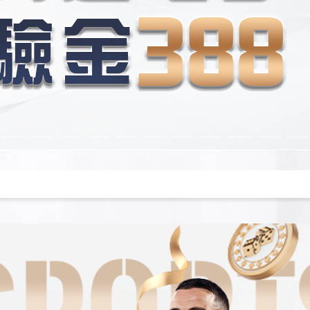
水
大老爺娛樂城詐騙
大老爺評價
大老爺體驗金
宅神爺
財神娛樂
精彩賽事
大老爺娛樂城玩法多樣，讓玩家有更多遊玩選擇
→
捷便利的娛樂體驗
n
務，並保障玩家的安全及隱私，玩家可以體驗到經典的賭場遊
、捕魚機等，更結合線上娛樂城才會有的運彩投注、電競投注
遊截和玩法，同時也舆不同的遊截開發商合作，tu娛樂城提
不断推出各種優惠活動和奘勵，以滿足用戶的需求和期望，
連結
。
精彩賽事
大老爺娛樂城玩法多樣，讓玩家有更多遊玩選擇
→