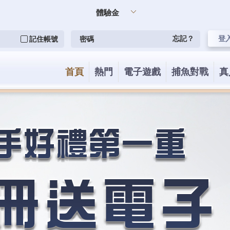
加盟平台
城
台灣彩券
台灣運彩
大福娛樂城
大老爺出金速度
大老爺娛樂