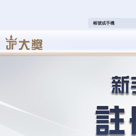
大老爺娛樂城客服
首頁
jc娛樂城
jy娛樂城
tu娛樂
跳