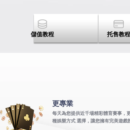
2022 年 5 月
2022 年 4 月
2022 年 3 月
2022 年 2 月
2022 年 1 月
2021 年 12 月
2021 年 11 月
2021 年 10 月
2021 年 9 月
2021 年 8 月
2021 年 7 月
2021 年 6 月
2021 年 5 月
2021 年 4 月
2021 年 3 月
2021 年 2 月
分類
大老爺出金速度
大老爺娛樂城儲值
大老爺娛樂城客服
大老爺娛樂城流水
大老爺娛樂城詐騙
大老爺評價
大老爺體驗金