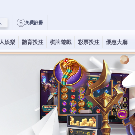
大老爺娛樂城客服加盟平台為您提供最專
業的購彩平台讓你買彩券更方便，我們的
jy娛樂城、tu娛樂城、jc娛樂城、大老爺娛
樂城、鳳梨娛樂城有體育、電競、真人、
彩票、棋牌遊戲應有盡有，大老爺運動分
析更有4K畫質無延遲直播，運動彩券讓您
擁有完美遊戲體驗。
大老爺娛樂城
大老爺娛樂城儲值