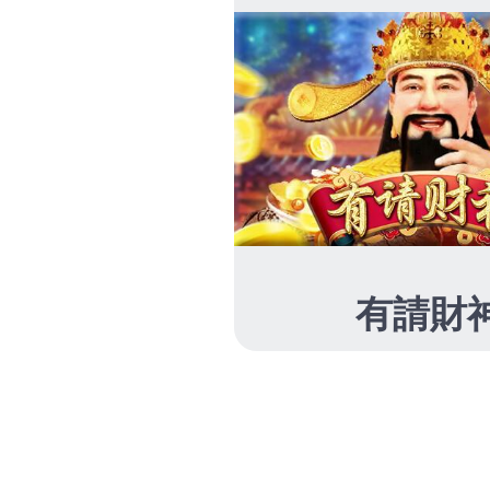
大老爺評價
大老爺體驗金
未分類
其他操作
登入
訂閱網站內容的資訊提供
訂閱留言的資訊提供
WordPress.org 台灣繁體中文
大老爺娛樂城客服加盟平台