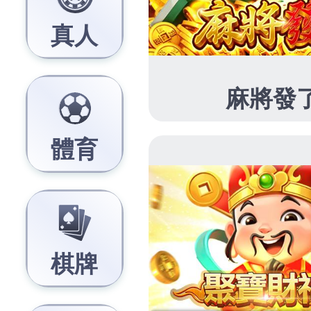
2026 年 2 月
2026 年 1 月
2025 年 12 月
2025 年 11 月
2025 年 10 月
2025 年 9 月
2025 年 8 月
2025 年 7 月
2025 年 6 月
2025 年 5 月
2025 年 4 月
2025 年 3 月
2025 年 2 月
2025 年 1 月
2024 年 12 月
2024 年 11 月
2024 年 10 月
2024 年 9 月
2024 年 8 月
2024 年 7 月
2024 年 6 月
2024 年 5 月