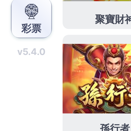
2024 年 2 月
2024 年 1 月
2023 年 12 月
2023 年 11 月
2023 年 10 月
2023 年 9 月
2023 年 8 月
2023 年 7 月
2023 年 5 月
2023 年 4 月
2023 年 3 月
2023 年 2 月
2023 年 1 月
2022 年 12 月
2022 年 11 月
2022 年 10 月
2022 年 9 月
2022 年 8 月
2022 年 7 月
2022 年 6 月
2022 年 5 月
2022 年 4 月