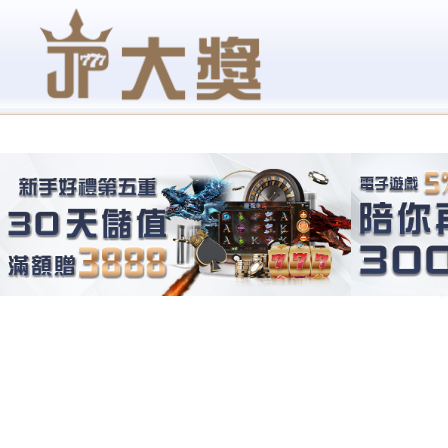
大老爺娛樂城客服加盟平台
跳
首
jc娛樂
jy娛樂
tu娛樂
台灣彩
台灣運