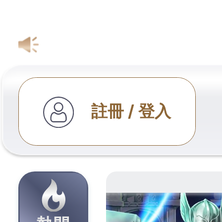
至
頁
城
城
城
券
彩
主
大老爺娛樂城
大老爺娛樂城
大老爺娛樂城
大老
要
客服
流水
詐騙
價
內
←
大老爺娛樂城帶給玩家無限的刺激感，又能同時
鳳梨娛樂城
容
賺取收入
大老爺娛樂城打造能夠滿足玩家
多元玩法
發佈日期:
2025 年 1 月 6 日
，
作者:
admin
大老爺娛樂城
摊有全球最新娱樂遊
手機APP下载即時投注，為您提供
戲，含蓋運彩投注、真人娱樂、真
球、北京赛車、電子遊戲老虎機、
受24小時不受限地暢遊網站内所有