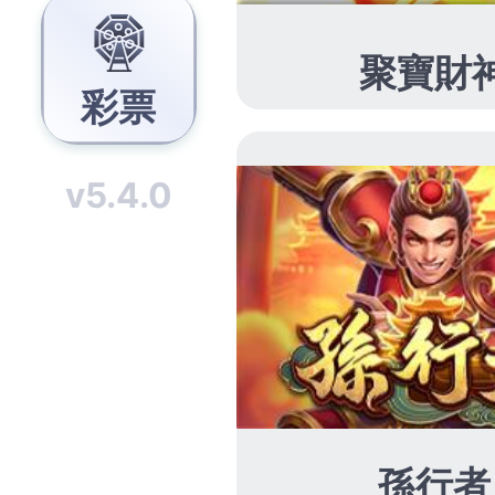
2024 年 1 月
2023 年 12 月
2023 年 11 月
2023 年 10 月
2023 年 9 月
2023 年 8 月
2023 年 7 月
2023 年 5 月
2023 年 4 月
2023 年 3 月
2023 年 2 月
2023 年 1 月
2022 年 12 月
2022 年 11 月
2022 年 10 月
2022 年 9 月
2022 年 8 月
2022 年 7 月
2022 年 6 月
2022 年 5 月
2022 年 4 月
2022 年 3 月
2022 年 2 月