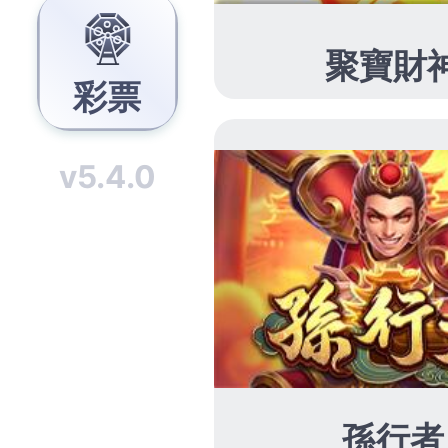
2024 年 1 月
2023 年 12 月
2023 年 11 月
2023 年 10 月
2023 年 9 月
2023 年 8 月
2023 年 7 月
2023 年 5 月
2023 年 4 月
2023 年 3 月
2023 年 2 月
2023 年 1 月
2022 年 12 月
2022 年 11 月
2022 年 10 月
2022 年 9 月
2022 年 8 月
2022 年 7 月
2022 年 6 月
2022 年 5 月
2022 年 4 月
2022 年 3 月
2022 年 2 月