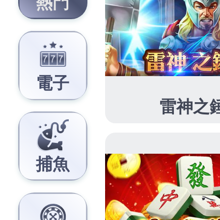
您需要進行儲值、提款或查詢交易
務都能夠迅速地滿足您的需求，確
地管理資金。
分類:
大老爺娛樂城詐騙
。這篇內容的
永久連結
。
←
大老爺娛樂城安全高效的金流服務，擁有獨立自
財神娛樂
營的真人娛樂遊戲
彙整
2026 年 8 月
2026 年 7 月
2026 年 6 月
2026 年 5 月
2026 年 4 月
2026 年 3 月
2026 年 2 月
2026 年 1 月
2025 年 12 月