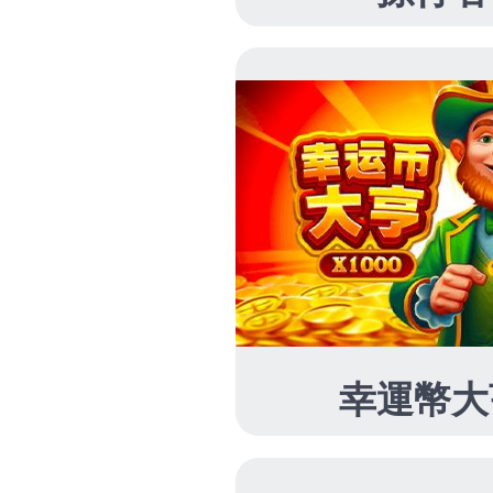
2022 年 1 月
2021 年 12 月
2021 年 11 月
2021 年 10 月
2021 年 9 月
2021 年 8 月
2021 年 7 月
2021 年 6 月
2021 年 5 月
2021 年 4 月
2021 年 3 月
2021 年 2 月
分類
大老爺出金速度
大老爺娛樂城儲值
大老爺娛樂城客服
大老爺娛樂城流水
大老爺娛樂城詐騙
大老爺評價
大老爺體驗金
未分類