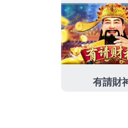
其他操作
登入
訂閱網站內容的資訊提供
訂閱留言的資訊提供
WordPress.org 台灣繁體中文
大老爺娛樂城客服加盟平台