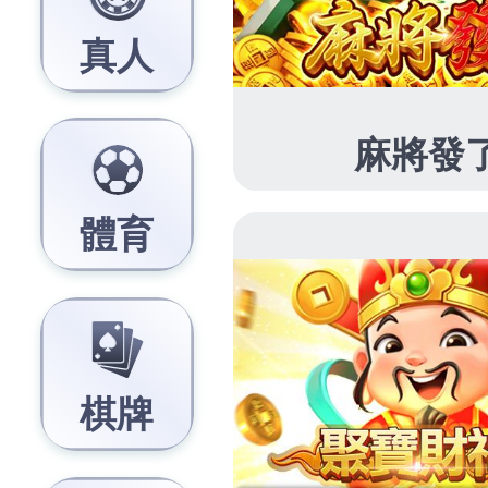
2026 年 1 月
2025 年 12 月
2025 年 11 月
2025 年 10 月
2025 年 9 月
2025 年 8 月
2025 年 7 月
2025 年 6 月
2025 年 5 月
2025 年 4 月
2025 年 3 月
2025 年 2 月
2025 年 1 月
2024 年 12 月
2024 年 11 月
2024 年 10 月
2024 年 9 月
2024 年 8 月
2024 年 7 月
2024 年 6 月
2024 年 5 月
2024 年 4 月
2024 年 3 月