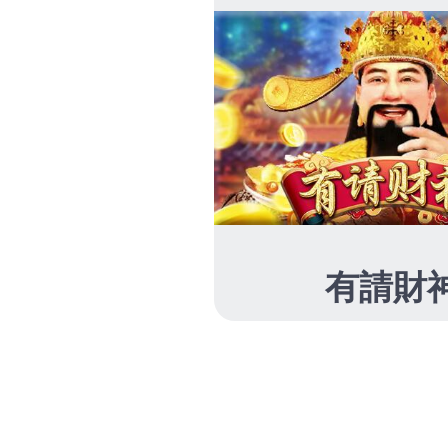
未分類
其他操作
登入
訂閱網站內容的資訊提供
訂閱留言的資訊提供
WordPress.org 台灣繁體中文
大老爺娛樂城客服加盟平台