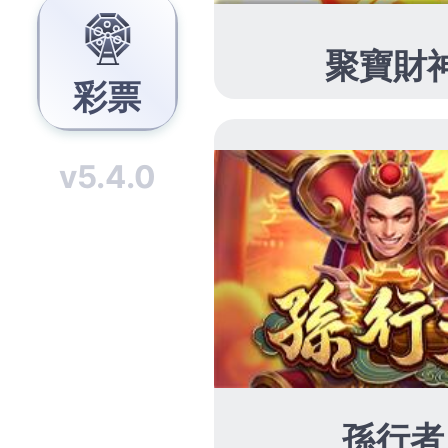
2024 年 2 月
2024 年 1 月
2023 年 12 月
2023 年 11 月
2023 年 10 月
2023 年 9 月
2023 年 8 月
2023 年 7 月
2023 年 5 月
2023 年 4 月
2023 年 3 月
2023 年 2 月
2023 年 1 月
2022 年 12 月
2022 年 11 月
2022 年 10 月
2022 年 9 月
2022 年 8 月
2022 年 7 月
2022 年 6 月
2022 年 5 月
2022 年 4 月