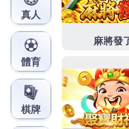
2025 年 7 月
2025 年 6 月
2025 年 5 月
2025 年 4 月
2025 年 3 月
2025 年 2 月
2025 年 1 月
2024 年 12 月
2024 年 11 月
2024 年 10 月
2024 年 9 月
2024 年 8 月
2024 年 7 月
2024 年 6 月
2024 年 5 月
2024 年 4 月
2024 年 3 月
2024 年 2 月
2024 年 1 月
2023 年 12 月
2023 年 11 月
2023 年 10 月
2023 年 9 月