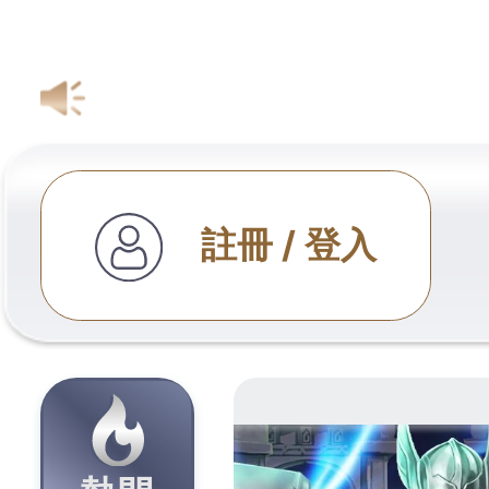
至
頁
城
城
城
券
彩
主
大老爺娛樂城
大老爺娛樂城
大老爺娛樂城
大老
要
客服
流水
詐騙
價
內
←
jy娛樂城隨時解決任何問題，讓您在遊戲過程中
tu娛樂城
容
無後顧之憂
財神娛樂從休閒到競技的豐富遊
玩家的喜好
發佈日期:
2025 年 6 月 12 日
，
作者:
admin
財神娛樂
致力於為玩家提供一個安
讓每位玩家都能享受無憂的遊戲體
上的困惑，還是金流操作的問題，
多種聯繫方式與客服取得聯繫，針
富的遊戲教學資源，包含遊戲玩法