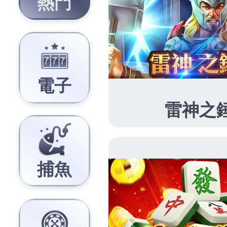
幫助玩家快速上手。全面支援各種
受恍如置身現場的遊戲體驗，財神
讓玩家不無聊，隨時讓你玩到盡興
分類:
大老爺娛樂城儲值
。這篇內容的
永久連結
。
←
jy娛樂城隨時解決任何問題，讓您在遊戲過程中
tu娛樂城
無後顧之憂
彙整
2026 年 8 月
2026 年 7 月
2026 年 6 月
2026 年 5 月
2026 年 4 月
2026 年 3 月