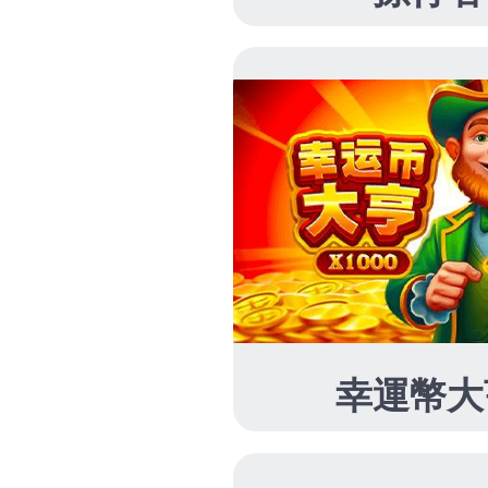
2022 年 4 月
2022 年 3 月
2022 年 2 月
2022 年 1 月
2021 年 12 月
2021 年 11 月
2021 年 10 月
2021 年 9 月
2021 年 8 月
2021 年 7 月
2021 年 6 月
2021 年 5 月
2021 年 4 月
2021 年 3 月
2021 年 2 月
分類
大老爺出金速度
大老爺娛樂城儲值
大老爺娛樂城客服
大老爺娛樂城流水
大老爺娛樂城詐騙