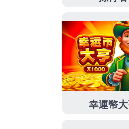
2022 年 1 月
2021 年 12 月
2021 年 11 月
2021 年 10 月
2021 年 9 月
2021 年 8 月
2021 年 7 月
2021 年 6 月
2021 年 5 月
2021 年 4 月
2021 年 3 月
2021 年 2 月
分類
大老爺出金速度
大老爺娛樂城儲值
大老爺娛樂城客服
大老爺娛樂城流水
大老爺娛樂城詐騙
大老爺評價
大老爺體驗金
未分類