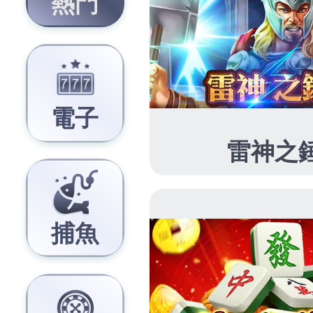
屬會籍，即享每日紅利積累、私人
禮，更有週末限定雙倍點數活動，
翻倍回饋！
分類:
大老爺體驗金
。這篇內容的
永久連結
。
←
jc娛樂城提供豐富的遊戲主題和玩法，讓您盡情
大老爺娛
體驗遊戲樂趣
彙整
2026 年 8 月
2026 年 7 月
2026 年 6 月
2026 年 5 月
2026 年 4 月
2026 年 3 月
2026 年 2 月
2026 年 1 月
2025 年 12 月