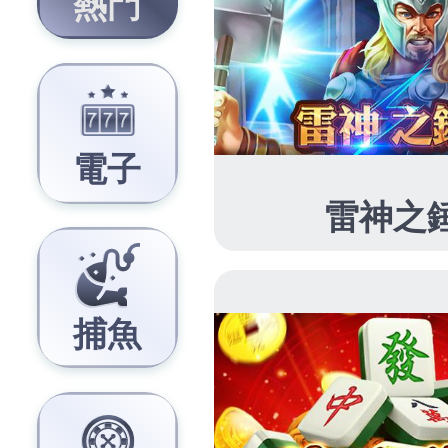
子遊戲、益智棋牌、熱門彩票等多
爺娛樂城可以一次享受多種娛樂！
分類:
大老爺娛樂城客服
。這篇內容的
永久連結
。
←
jc娛樂城竭盡全力為客戶營造一個舒適的網上娛
福利
樂環境
彙整
2026 年 8 月
2026 年 7 月
2026 年 6 月
2026 年 5 月
2026 年 4 月
2026 年 3 月
2026 年 2 月
2026 年 1 月
2025 年 12 月
2025 年 11 月