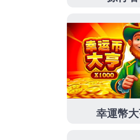
2021 年 12 月
2021 年 11 月
2021 年 10 月
2021 年 9 月
2021 年 8 月
2021 年 7 月
2021 年 6 月
2021 年 5 月
2021 年 4 月
2021 年 3 月
2021 年 2 月
分類
大老爺出金速度
大老爺娛樂城儲值
大老爺娛樂城客服
大老爺娛樂城流水
大老爺娛樂城詐騙
大老爺評價
大老爺體驗金
未分類
其他操作