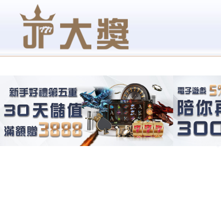
大老爺娛樂城客服加盟平台
跳
首
jc娛樂
jy娛樂
tu娛樂
台灣彩
台灣運