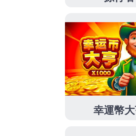
台灣彩券作為一項風靡世界的遊戲
讓
暇
您
大量創新，讓遊戲更富有樂趣，推薦
時
親
光〉
身
在
分類:
未分類
|
留言功能已關閉
中
體
〈台
驗
灣
無
彩
宅神爺最經典的遊戲讓你體驗最
與
券
倫
精
發佈日期:
2021 年 3 月 12 日
，
作者:
admin
比
美
的
遊戲是空閒時休閒娛樂的一個好選
的
競
遊
家帶來各式遊戲，大量遊戲幣每天狂
技
戲
快
畫
在
分類:
未分類
|
留言功能已關閉
感〉
面，
〈宅
中
多
神
種
爺
在運動分析中玩家們可以體驗到
贏
最
錢
經
發佈日期:
2021 年 3 月 12 日
，
作者:
admin
玩
典
法
生活節奏日益加速的現代，玩線上
的
趣
遊