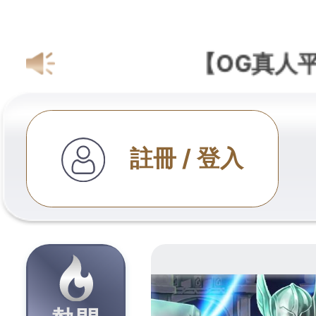
至
頁
城
城
城
券
彩
主
大老爺娛樂城
大老爺娛樂城
大老爺娛樂城
大老
要
客服
流水
詐騙
價
內
未分類
分類彙整:
容
←
較舊的文章
宅神爺為您提供眾多熱門好玩的
發佈日期:
2021 年 4 月 26 日
，
作者:
admin
宅神爺擁有多款火爆的博奕遊戲，
真人線上的樂趣，同時更有非常齊全
在
分類:
未分類
|
留言功能已關閉
〈宅
神