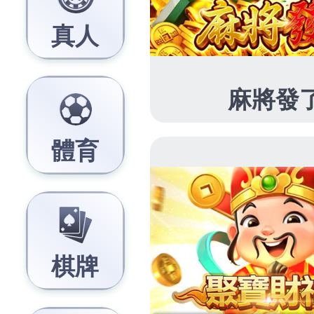
2025 年 8 月
2025 年 7 月
2025 年 6 月
2025 年 5 月
2025 年 4 月
2025 年 3 月
2025 年 2 月
2025 年 1 月
2024 年 12 月
2024 年 11 月
2024 年 10 月
2024 年 9 月
2024 年 8 月
2024 年 7 月
2024 年 6 月
2024 年 5 月
2024 年 4 月
2024 年 3 月
2024 年 2 月
2024 年 1 月
2023 年 12 月
2023 年 11 月