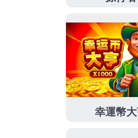
2021 年 10 月
2021 年 9 月
2021 年 8 月
2021 年 7 月
2021 年 6 月
2021 年 5 月
2021 年 4 月
2021 年 3 月
2021 年 2 月
分類
大老爺出金速度
大老爺娛樂城儲值
大老爺娛樂城客服
大老爺娛樂城流水
大老爺娛樂城詐騙
大老爺評價
大老爺體驗金
未分類
其他操作
登入