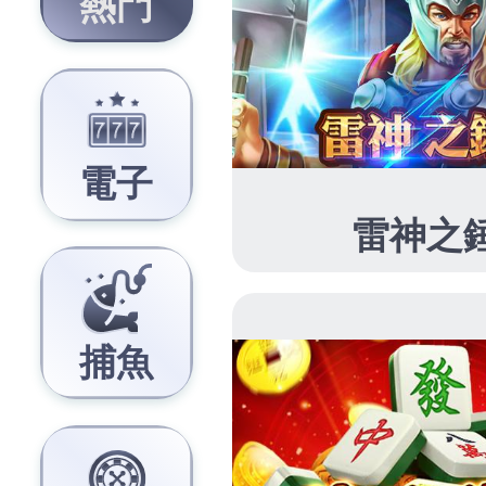
家不斷回到我們的平台。
分類:
大老爺娛樂城流水
。這篇內容的
永久連結
。
←
jc娛樂城各具特色，給玩家最真實的體驗
鳳梨娛樂城
彙整
2026 年 8 月
2026 年 7 月
2026 年 6 月
2026 年 5 月
2026 年 4 月
2026 年 3 月
2026 年 2 月
2026 年 1 月
2025 年 12 月
2025 年 11 月
2025 年 10 月
2025 年 9 月