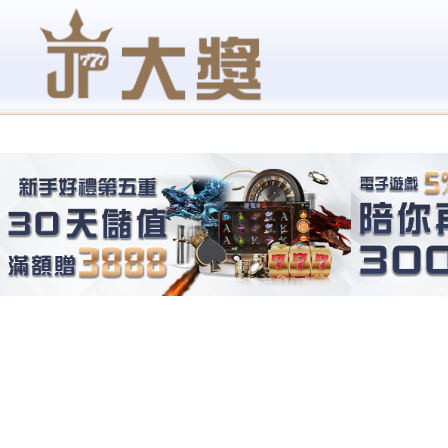
大老爺娛樂城客服加盟平台
跳
首
jc娛樂
jy娛樂
tu娛樂
台灣彩
台灣運