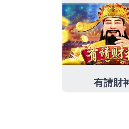
訂閱網站內容的資訊提供
訂閱留言的資訊提供
WordPress.org 台灣繁體中文
大老爺娛樂城客服加盟平台