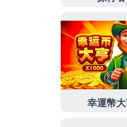
2021 年 10 月
2021 年 9 月
2021 年 8 月
2021 年 7 月
2021 年 6 月
2021 年 5 月
2021 年 4 月
2021 年 3 月
2021 年 2 月
分類
大老爺出金速度
大老爺娛樂城儲值
大老爺娛樂城客服
大老爺娛樂城流水
大老爺娛樂城詐騙
大老爺評價
大老爺體驗金
未分類
其他操作
登入